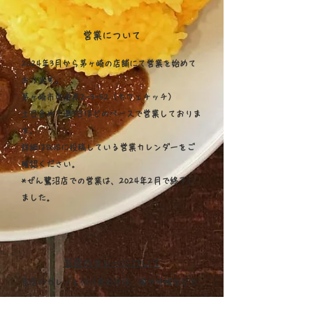
営業について
2024年3月から茅ヶ崎の店舗にて営業を始めて
おります。
茅ヶ崎市中海岸2-3-52（
カフェチッチ）
土日含めて週5日ほどのペースで営業しておりま
す。
詳細はSNSに投稿している営業カレンダーをご
確認ください。
*ぜん鷺沼店での営業は、2024年2月で終了し
ました。
当店のカレーについて
当店のカレーと付け合わせは、国や地域などで
括られる正統な料理ではありません。オリジナ