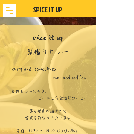
​SPICE IT UP
spice it up
間借りカレー
curry and,
sometimes
beer and coffee
創作カレーと
時々、
ビールと
自家焙煎コーヒー
茅ヶ崎市中海岸にて
営業を行なっております
平日：11:30 〜 15:00（L.O.14:30）