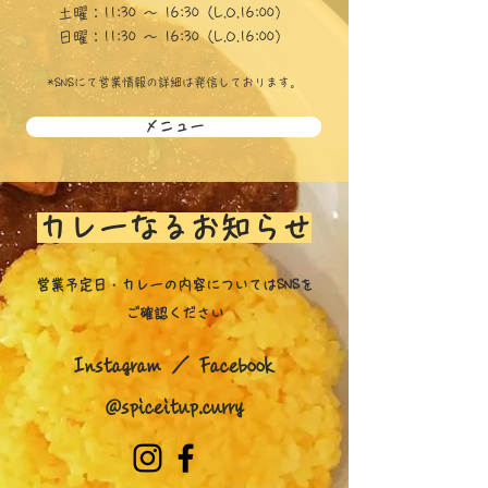
土曜：11:30 〜 16
:30（L.O.16
:00
）
日曜：11:30 〜 16
:30（L.O.16
:00
）
*SNSにて営業情報の詳細は発信しております。
メニュー
カレーなるお知らせ
営業予定日・カレーの
内容
についてはSNSを
ご確認ください
Instagram ／ Facebook
@spiceitup.curry