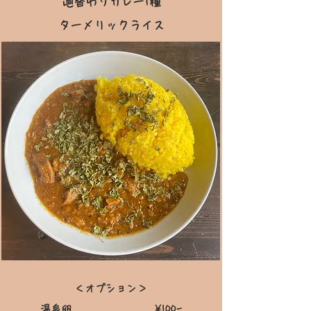
週替わりカ
レー1種
ターメリックライ
ス
＜オプション＞
温泉卵 ¥100-