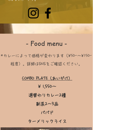
- Food menu -
*カレーによって価格が変わります（¥50-〜¥150-
程度）。詳細はSNSをご確認ください。
COMBO PLATE（
あいがけ）
¥ 1,550〜
週替わりカレー2種
副菜2〜3品
パパド
ターメリックライス