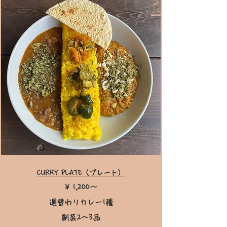
CURRY
PLATE（プレート
）
¥ 1,200〜
週替わりカレー1種
副菜2〜3品