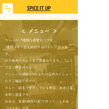
​SPICE IT UP
＜​ メニュー ＞
カレー2〜3種類は週替わりです。
1種類は辛さ控えめのカレーとしておりま
す。
​お子様用のカレーもご用意あります。（レン
ズ豆と野菜のカレー）
​メニューの詳細はSNSまたは店内のメニュー
にてご確認ください。
カレー・副菜で使用している野菜・お肉は基
本的に国産です。
お米は、実家(神奈川県)で作っているお米
（はるみ）です。